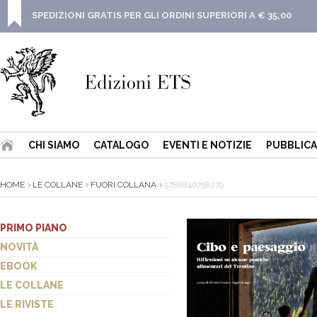
SPEDIZIONI GRATIS PER GLI ORDINI SUPERIORI A € 35,00
CHI SIAMO
CATALOGO
EVENTI E NOTIZIE
PUBBLICA
HOME
LE COLLANE
FUORI COLLANA
9788846758279
PRIMO PIANO
NOVITÀ
EBOOK
LE COLLANE
LE RIVISTE