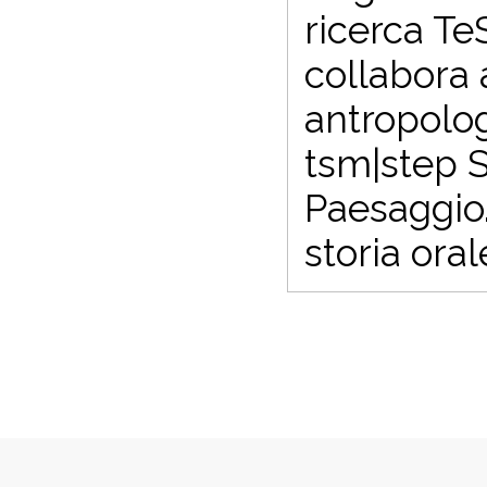
ricerca TeS
collabora a
antropologi
tsm|step S
Paesaggio. 
storia oral