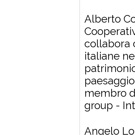
Alberto Co
Cooperativa
collabora 
italiane ne
patrimonio
paesaggio,
membro de
group - In
Angelo Lon