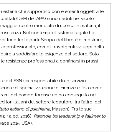
ori esterni che supportino con elementi oggettivi le
accettati (DSM dell’APA) sono caduti nel vicolo
l maggior centro mondiale di ricerca in materia, il
euroscienza. Nel contempo il sistema legale ha
ttorio tra le parti. Scopo del libro è di mostrare,
nza professionale, come i travolgenti sviluppi della
buire a soddisfare le esigenze del settore. Solo
e resistenze professionali a confinarsi in prassi
le del SSN (ex responsabile di un servizio
 scuole di specializzazione di Firenze e Pisa come
ri rami del campo forense ed ha conseguito nel
tori italiani del settore (coautore, tra l’altro, del
ttato italiano di psichiatria
, Masson). Tra le sue
9; 4a ed, 2016);
Paranoia tra leadership e fallimento
pace 2015, USA).