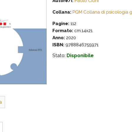
Autore/i:
Paolo Cioni
Collana:
PQM Collana di psicologia gi
Pagine:
112
Formato:
cm.14x21
Anno:
2020
ISBN:
9788846755971
Stato:
Disponibile
a