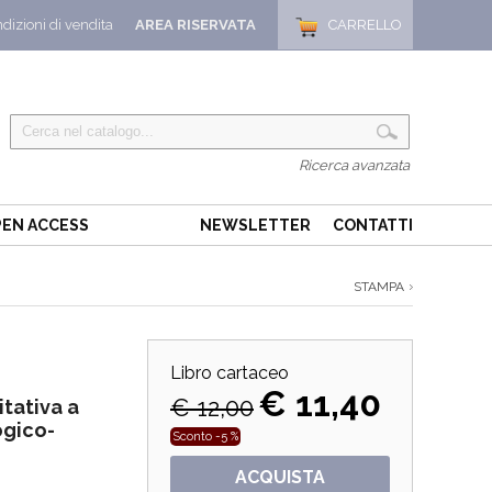
dizioni di vendita
AREA RISERVATA
CARRELLO
Ricerca avanzata
EN ACCESS
NEWSLETTER
CONTATTI
STAMPA
Libro cartaceo
€ 11,40
€ 12,00
tativa a
ogico-
Sconto -5 %
ACQUISTA