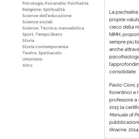
Psicologia, Psicanalisi, Psichiatria
Religione, Spiritualità
La psichiatri
Scienze dell'educazione
proprie valuta
Scienze sociali
cieco della mo
Scienze, Tecnica, manualistica
NIMH, propone
Sport, Tempo libero
Storia
sempre più bi
Storia contemporanea
anche attrave
Teatro, Spettacolo
psicofisiolog
Umorismo
l’approfondim
Altro
consolidate.
Paolo Cioni, 
fiorentino) e
professore a 
2015 la certif
Manuale di Psi
pubblicazioni
(Aracne, 2014