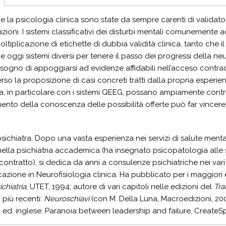
a e la psicologia clinica sono state da sempre carenti di validat
zioni. I sistemi classificativi dei disturbi mentali comunemente 
ltiplicazione di etichette di dubbia validità clinica, tanto che i
 oggi sistemi diversi per tenere il passo dei progressi della n
sogno di appoggiarsi ad evidenze affidabili nell’acceso contraddi
rso la proposizione di casi concreti tratti dalla propria esperie
ia, in particolare con i sistemi QEEG, possano ampiamente contri
ento della conoscenza delle possibilità offerte può far vincere l
psichiatra. Dopo una vasta esperienza nei servizi di salute menta
 nella psichiatria accademica (ha insegnato psicopatologia alle
contratto), si dedica da anni a consulenze psichiatriche nei va
icazione in Neurofisiologia clinica. Ha pubblicato per i maggiori edi
chiatria
, UTET, 1994; autore di vari capitoli nelle edizioni del
Tra
 più recenti:
Neuroschiavi
(con M. Della Luna, Macroedizioni, 200
; ed. inglese: Paranoia between leadership and failure, CreateS