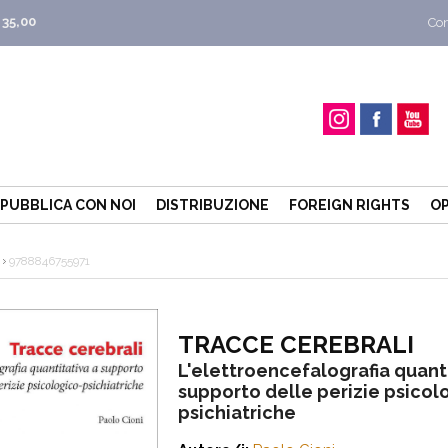
 35,00
Con
PUBBLICA CON NOI
DISTRIBUZIONE
FOREIGN RIGHTS
OP
9788846755971
TRACCE CEREBRALI
L'elettroencefalografia quanti
supporto delle perizie psicol
psichiatriche