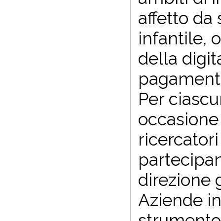
affetto da
infantile,
della digit
pagamento 
Per ciascu
occasione 
ricercator
partecipan
direzione 
Aziende in
strumento d