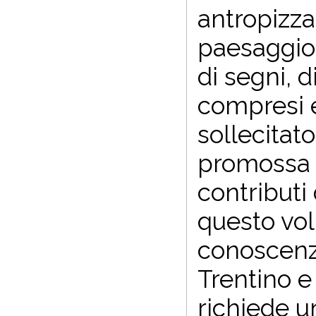
antropizza
paesaggio,
di segni, d
compresi e
sollecitat
promossa d
contributi 
questo vo
conoscenza
Trentino e
richiede u