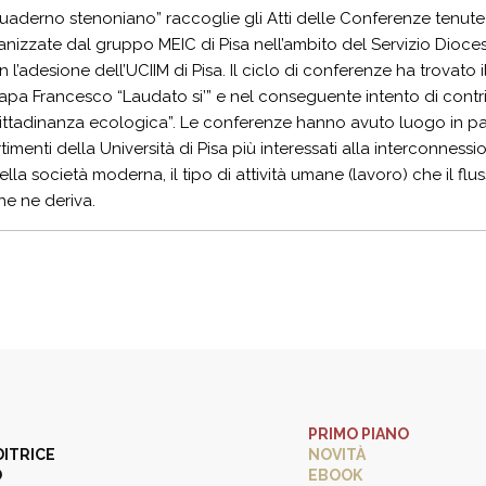
Quaderno stenoniano” raccoglie gli Atti delle Conferenze tenute
izzate dal gruppo MEIC di Pisa nell’ambito del Servizio Dioce
 l’adesione dell’UCIIM di Pisa. Il ciclo di conferenze ha trovato i
Papa Francesco “Laudato si’” e nel conseguente intento di cont
ittadinanza ecologica”. Le conferenze hanno avuto luogo in par
timenti della Università di Pisa più interessati alla interconness
ella società moderna, il tipo di attività umane (lavoro) che il flu
e ne deriva.
PRIMO PIANO
DITRICE
NOVITÀ
O
EBOOK