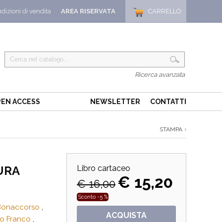
dizioni di vendita
AREA RISERVATA
CARRELLO
Ricerca avanzata
EN ACCESS
NEWSLETTER
CONTATTI
STAMPA
URA
Libro cartaceo
€ 15,20
€ 16,00
Sconto -5 %
Bonaccorso
,
ACQUISTA
o Franco
,