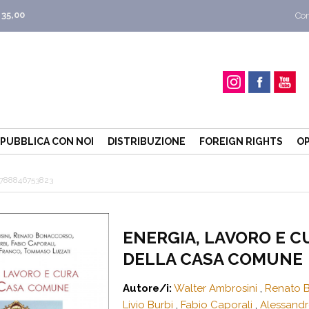
 35,00
Con
PUBBLICA CON NOI
DISTRIBUZIONE
FOREIGN RIGHTS
OP
788846753823
ENERGIA, LAVORO E C
DELLA CASA COMUNE
Autore/i:
Walter Ambrosini
,
Renato 
Livio Burbi
,
Fabio Caporali
,
Alessandr