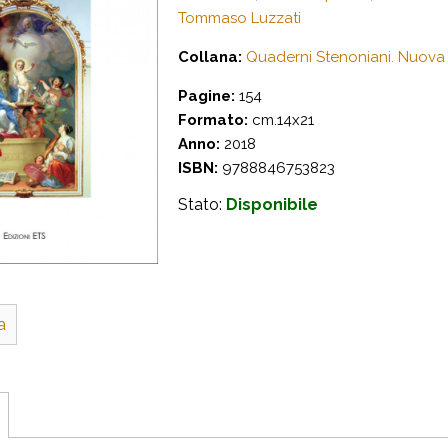
Tommaso Luzzati
Collana:
Quaderni Stenoniani. Nuova s
Pagine:
154
Formato:
cm.14x21
Anno:
2018
ISBN:
9788846753823
Stato:
Disponibile
a