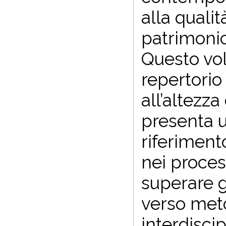
alla qualit
patrimonio
Questo vo
repertorio
all’altezz
presenta u
riferimento
nei proces
superare g
verso meto
interdiscip