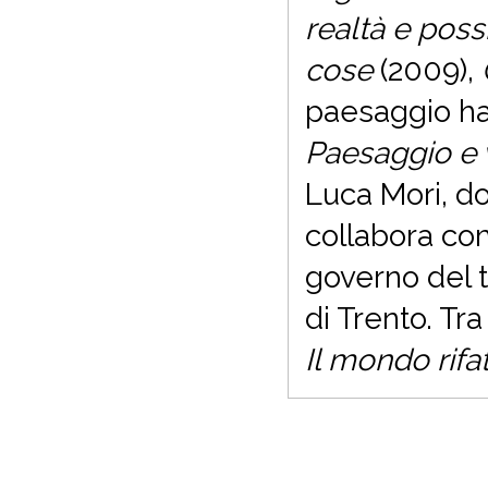
realtà e possi
cose
(2009),
paesaggio h
Paesaggio e v
Luca Mori, dot
collabora co
governo del 
di Trento. Tra
Il mondo rifat