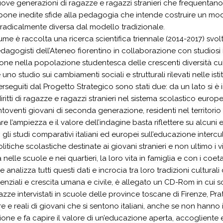
ove generazioni di ragazze e ragazzi stranieri che frequentano l
i pone inedite sfide alla pedagogia che intende costruire un mod
 radicalmente diversa dal modello tradizionale.
ume è raccolta una ricerca scientifica triennale (2014-2017) svo
gogisti dell’Ateneo fiorentino in collaborazione con studiosi i
ione nella popolazione studentesca delle crescenti diversità cul
uno studio sui cambiamenti sociali e strutturali rilevati nelle isti
perseguiti dal Progetto Strategico sono stati due: da un lato si è 
diritti di ragazze e ragazzi stranieri nel sistema scolastico europ
ntoventi giovani di seconda generazione, residenti nel territorio
re l’ampiezza e il valore dell’indagine basta riflettere su alcun
, gli studi comparativi italiani ed europei sull’educazione intercul
litiche scolastiche destinate ai giovani stranieri e non ultimo i vis
nelle scuole e nei quartieri, la loro vita in famiglia e con i coeta
 analizza tutti questi dati e incrocia tra loro tradizioni cultural
istenziali e crescita umana e civile, è allegato un CD-Rom in cu
azze intervistati in scuole delle province toscane di Firenze, Pra
 e reali di giovani che si sentono italiani, anche se non hanno il
ne e fa capire il valore di un’educazione aperta, accogliente