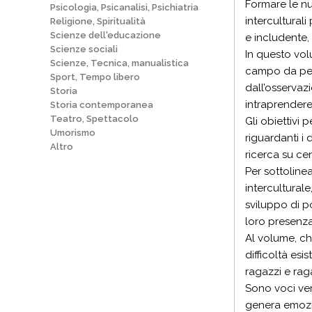
Formare le nu
Psicologia, Psicanalisi, Psichiatria
intercultural
Religione, Spiritualità
Scienze dell'educazione
e includente,
Scienze sociali
In questo vol
Scienze, Tecnica, manualistica
campo da peda
Sport, Tempo libero
dall’osservaz
Storia
intraprendere 
Storia contemporanea
Teatro, Spettacolo
Gli obiettivi 
Umorismo
riguardanti i 
Altro
ricerca su ce
Per sottolinea
interculturale
sviluppo di po
loro presenza 
Al volume, che
difficoltà es
ragazzi e rag
Sono voci vere
genera emozio