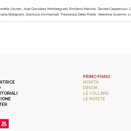
monetta Ulivieri, José González Monteagudo, Emiliano Macinai, Davide Capperucci, Cl
, Ivana Bolognesi, Gianluca Ammannati, Francesca Dello Preite, Valentina Guerrini, Lui
PRIMO PIANO
DITRICE
NOVITÀ
O
EBOOK
ITORIALI
LE COLLANE
ZIONE
LE RIVISTE
TER