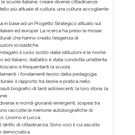
e scuole italiane, creare diverse cittadinanze
ello più attuale di cultura, una cultura accogliente
lta in base ad un Progetto Strategico attuato sul
taliani ed europei. La ricerca ha preso le mosse
turali che hanno creato l’esigenza di
tuzioni scolastiche.
indagato il ruolo svolto dalle istituzioni e le norme
eo ed italiano, dall’altro è stata condotta un’attenta
 toscano e frequentanti la scuola.
i elementi: i fondamenti teorici della pedagogia
turale, il rapporto tra teoria e pratica nello
suti biografici di tanti adolescenti, la loro storia, la
nei.
i diverse e mondi giovanili emergenti, sospesi tra
i sono raccolte le memorie autobiografiche di
to, Livorno e Lucca.
 diritto di cittadinanza. Sono voci il cui ascolto
 e democratica.