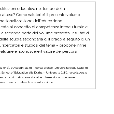
 istituzioni educative nel tempo della
e attese? Come valutarle? Il presente volume
rnazionalizzazione dell’educazione
icata al concetto di competenza interculturale e
a seconda parte del volume presenta i risultati di
ella scuola secondaria di II grado a seguito di un
i, ricercatori e studiosi del tema – propone infine
alutare e riconoscere il valore dei percorsi
zione), è Assegnista di Ricerca presso l’Università degli Studi di
a School of Education alla Durham University (UK); ha collaborato
articoli in riviste nazionali e internazionali concernenti
nza interculturale e la sua valutazione.