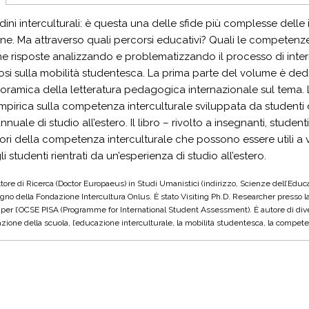
dini interculturali: è questa una delle sfide più complesse delle
ne. Ma attraverso quali percorsi educativi? Quali le competenz
e risposte analizzando e problematizzando il processo di inte
i sulla mobilità studentesca. La prima parte del volume è ded
oramica della letteratura pedagogica internazionale sul tema. L
mpirica sulla competenza interculturale sviluppata da studenti d
ale di studio all’estero. Il libro – rivolto a insegnanti, student
tori della competenza interculturale che possono essere utili a v
i studenti rientrati da un’esperienza di studio all’estero.
ttore di Ricerca (Doctor Europaeus) in Studi Umanistici (indirizzo, Scienze dell’Educa
egno della Fondazione Intercultura Onlus. È stato Visiting Ph.D. Researcher presso l
r l’OCSE PISA (Programme for International Student Assessment). È autore di diversi 
azione della scuola, l’educazione interculturale, la mobilità studentesca, la compete