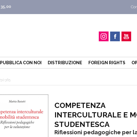
 35,00
Con
PUBBLICA CON NOI
DISTRIBUZIONE
FOREIGN RIGHTS
OP
750365
COMPETENZA
INTERCULTURALE E M
STUDENTESCA
Riflessioni pedagogiche per l