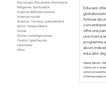
Psicologia, Psicanalisi, Psichiatria
Religione, Spiritualità
Educare citta
Scienze dell'educazione
globalizzazio
Scienze sociali
formula alcun
Scienze, Tecnica, manualistica
concentrandos
Sport, Tempo libero
offre una pan
Storia
Storia contemporanea
una ricerca e
Teatro, Spettacolo
programma annu
Umorismo
alcuni indica
Altro
educativi degl
Mattia Baiutti, Do
Udine con il sost
come consulente pe
l’internazionalizz