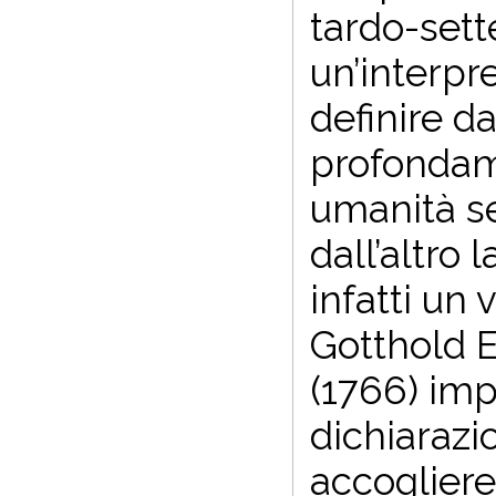
tardo-sett
un’interpr
definire da
profondame
umanità se
dall’altro 
infatti un 
Gotthold 
(1766) imp
dichiarazio
accogliere