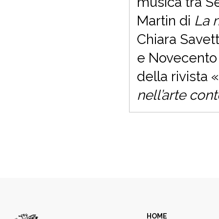
musica tra Se
Martin di
La 
Chiara Savett
e Novecento 
della rivista 
nell’arte co
HOME