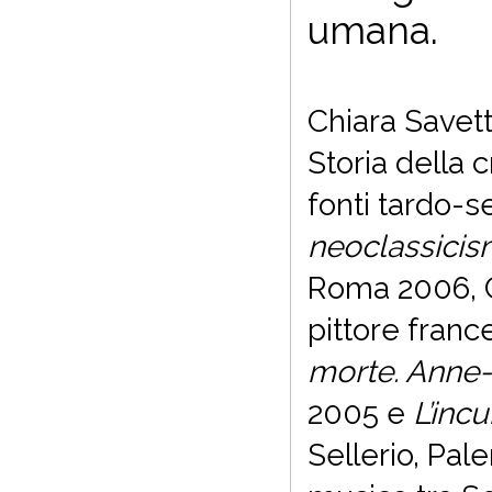
umana.
Chiara Savett
Storia della c
fonti tardo-s
neoclassicism
Roma 2006, Ch
pittore franc
morte. Anne-L
2005 e
L’inc
Sellerio, Pale