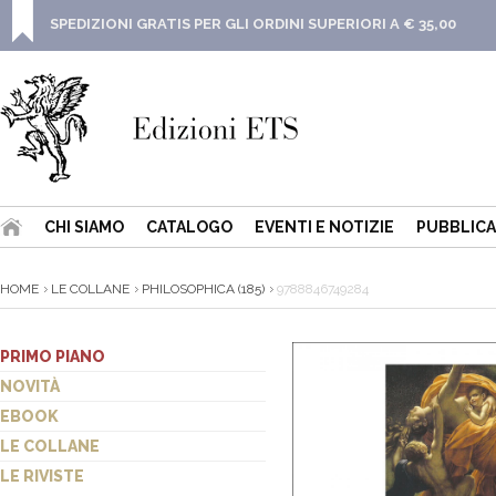
SPEDIZIONI GRATIS PER GLI ORDINI SUPERIORI A € 35,00
CHI SIAMO
CATALOGO
EVENTI E NOTIZIE
PUBBLICA
HOME
LE COLLANE
PHILOSOPHICA (185)
9788846749284
PRIMO PIANO
NOVITÀ
EBOOK
LE COLLANE
LE RIVISTE