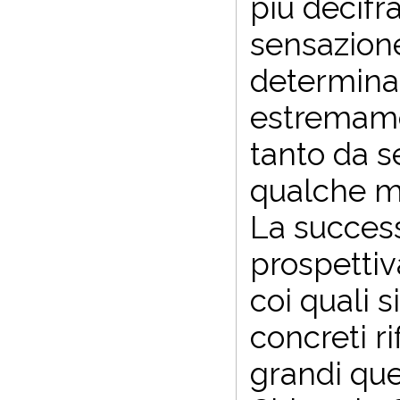
più decifr
sensazione
determina 
estremamen
tanto da s
qualche m
La success
prospettiv
coi quali 
concreti ri
grandi que