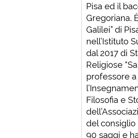
Pisa ed il ba
Gregoriana. È
Galilei” di P
nell’Istituto
dal 2017 di S
Religiose “Sa
professore a 
l’Insegnamen
Filosofia e S
dell’Associazi
del consiglio
90 saggi e ha