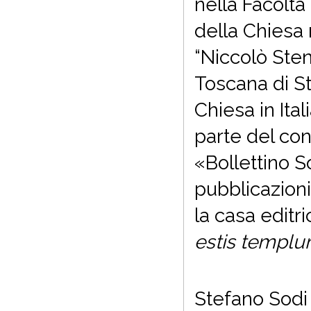
nella Facoltà 
della Chiesa 
“Niccolò Ste
Toscana di St
Chiesa in Ital
parte del cons
«Bollettino So
pubblicazioni
la casa editr
estis templum
Stefano Sodi 