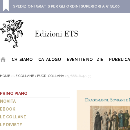
SPEDIZIONI GRATIS PER GLI ORDINI SUPERIORI A € 35,00
CHI SIAMO
CATALOGO
EVENTI E NOTIZIE
PUBBLICA
HOME
LE COLLANE
FUORI COLLANA
9788846747235
PRIMO PIANO
NOVITÀ
EBOOK
LE COLLANE
LE RIVISTE