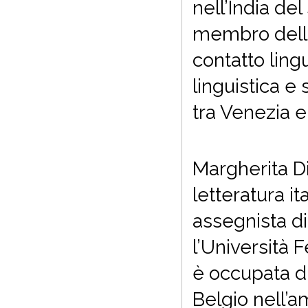
nell’India de
membro dell’U
contatto ling
linguistica e
tra Venezia 
Margherita Di 
letteratura it
assegnista di
l’Università F
è occupata di
Belgio nell’am