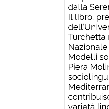
dalla Sere
Il libro, p
dell’Unive
Turchetta 
Nazionale 
Modelli soc
Piera Molin
sociolingu
Mediterra
contribuisc
varietà li