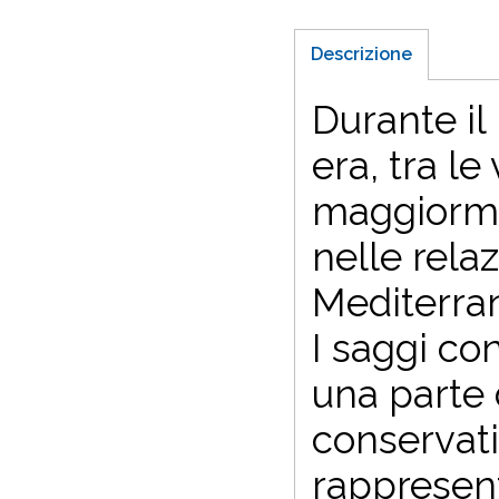
Descrizione
Durante il
era, tra l
maggiorme
nelle rela
Mediterran
I saggi co
una parte 
conservati
rappresent