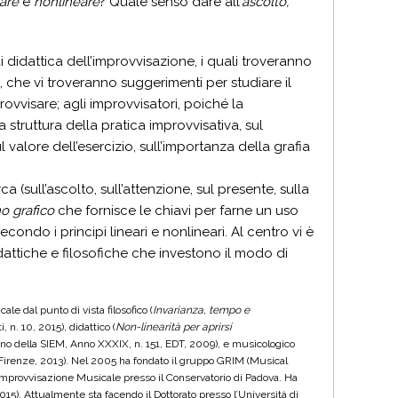
eare
e
nonlineare
? Quale senso dare all’
ascolto,
i didattica dell’improvvisazione, i quali troveranno
, che vi troveranno suggerimenti per studiare il
ovvisare; agli improvvisatori, poiché la
 struttura della pratica improvvisativa, sul
l valore dell’esercizio, sull’importanza della grafia
a (sull’ascolto, sull’attenzione, sul presente, sulla
o grafico
che fornisce le chiavi per farne un uso
condo i principi lineari e nonlineari. Al centro vi è
idattiche e filosofiche che investono il modo di
le dal punto di vista filosofico (
Invarianza, tempo e
ti, n. 10, 2015), didattico (
Non-linearità per aprirsi
no della SIEM, Anno XXXIX, n. 151, EDT, 2009), e musicologico
di Firenze, 2013). Nel 2005 ha fondato il gruppo GRIM (Musical
 Improvvisazione Musicale presso il Conservatorio di Padova. Ha
15). Attualmente sta facendo il Dottorato presso l’Università di