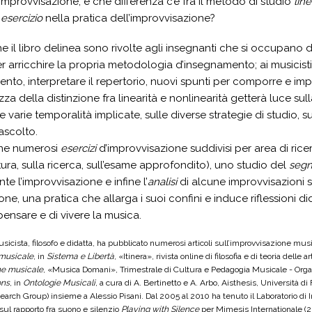
’improvvisazione, e che differenza c’è fra il metodo di studio
lin
’
esercizio
nella pratica dell’improvvisazione?
e il libro delinea sono rivolte agli insegnanti che si occupano d
er arricchire la propria metodologia d’insegnamento; ai musicisti
ento, interpretare il repertorio, nuovi spunti per comporre e impr
 della distinzione fra linearità e nonlinearità getterà luce sulla
e varie temporalità implicate, sulle diverse strategie di studio, su
ascolto.
iene numerosi
esercizi
d’improvvisazione suddivisi per area di ricerc
ttura, sulla ricerca, sull’esame approfondito), uno studio del
segn
te l’improvvisazione e infine l’
analisi
di alcune improvvisazioni se
one, una pratica che allarga i suoi confini e induce riflessioni d
pensare e di vivere la musica.
usicista, filosofo e didatta, ha pubblicato numerosi articoli sull’improvvisazione musica
musicale
, in
Sistema e Libertà
, «Itinera», rivista online di filosofia e di teoria delle ar
ne musicale
, «Musica Domani», Trimestrale di Cultura e Pedagogia Musicale - Orga
ons
, in
Ontologie Musicali
, a cura di A. Bertinetto e A. Arbo, Aisthesis, Università 
earch Group) insieme a Alessio Pisani. Dal 2005 al 2010 ha tenuto il Laboratorio di
o sul rapporto fra suono e silenzio
Playing with Silence
per Mimesis Internationale (20