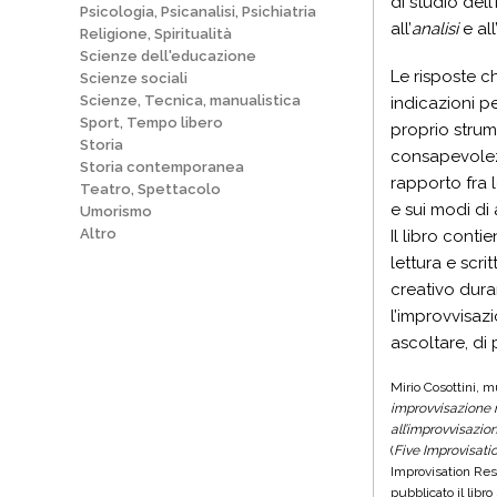
di studio dell
Psicologia, Psicanalisi, Psichiatria
all’
analisi
e all
Religione, Spiritualità
Scienze dell'educazione
Le risposte ch
Scienze sociali
Scienze, Tecnica, manualistica
indicazioni p
Sport, Tempo libero
proprio strum
Storia
consapevolezza
Storia contemporanea
rapporto fra l
Teatro, Spettacolo
e sui modi di 
Umorismo
Altro
Il libro cont
lettura e scri
creativo duran
l’improvvisazi
ascoltare, di 
Mirio Cosottini, m
improvvisazione 
all’improvvisazio
(
Five Improvisati
Improvisation Res
pubblicato il libr