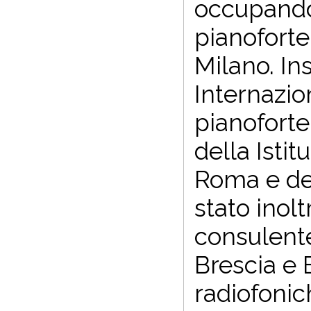
occupando 
pianoforte
Milano. In
Internazio
pianoforte 
della Istit
Roma e dei
stato inol
consulente
Brescia e 
radiofonic