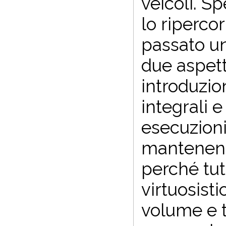
veicoli. Sp
lo riperco
passato un
due aspetti
introduzion
integrali 
esecuzioni
mantenendo
perché tut
virtuosisti
volume e t