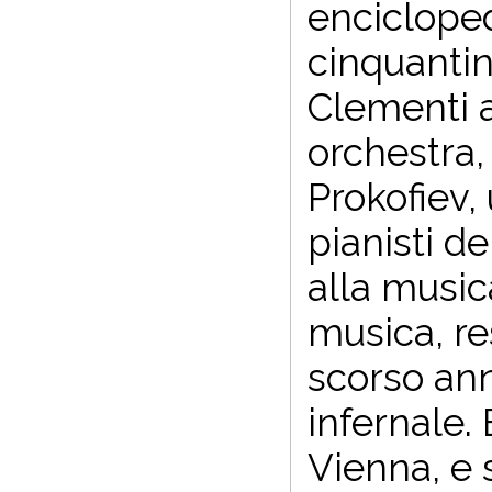
encicloped
cinquantin
Clementi a
orchestra,
Prokofiev,
pianisti d
alla music
musica, re
scorso ann
infernale.
Vienna, e 