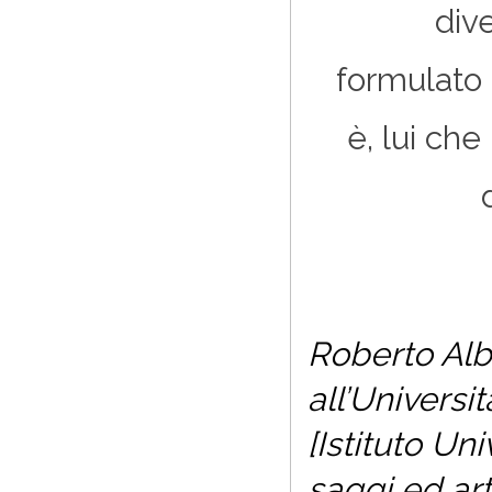
dive
formulato 
è, lui ch
Roberto Alb
all’Universi
[Istituto Un
saggi ed art