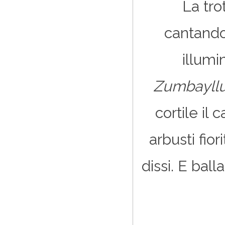
La tro
cantando 
illumi
Zumbayll
cortile il 
arbusti fiori
dissi. E bal