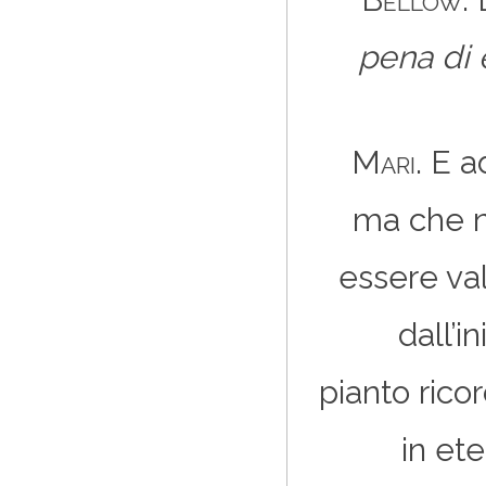
pena di 
Mari
. E 
ma che n
essere va
dall’i
pianto rico
in ete