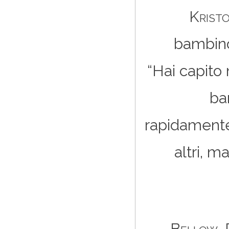
Krist
bambino 
“Hai capito
ba
rapidamente
altri, m
Bellow
.