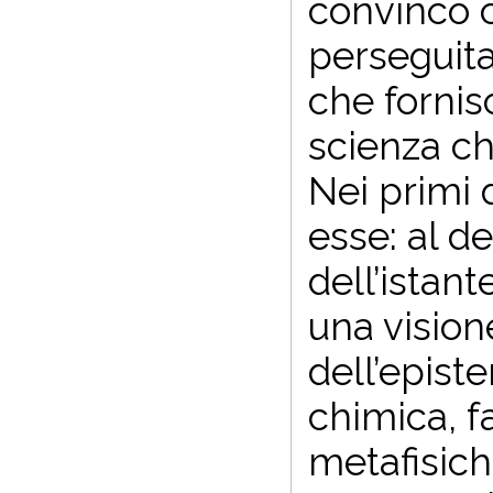
convinco ch
perseguita
che fornis
scienza ch
Nei primi d
esse: al d
dell’istant
una vision
dell’epist
chimica, f
metafisich