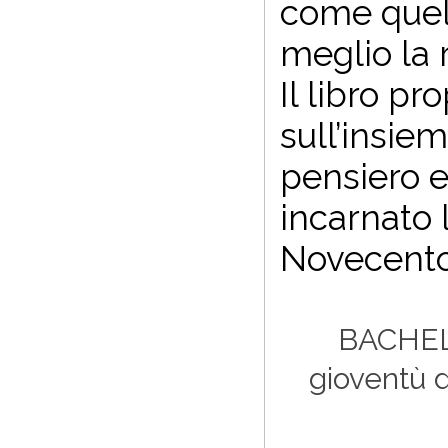
come quell
meglio la r
Il libro pr
sull’insie
pensiero e
incarnato 
Novecento
BACHE
gioventù 