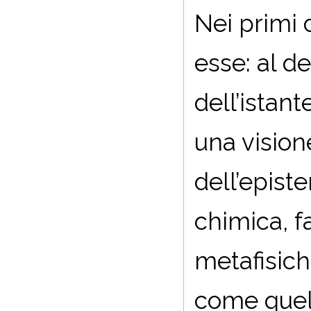
Nei primi d
esse: al d
dell’istant
una vision
dell’epist
chimica, f
metafisich
come quell