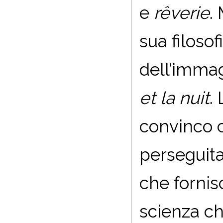
e
rêverie
.
sua filosof
dell’imma
et la nuit
.
convinco ch
perseguita
che fornis
scienza ch