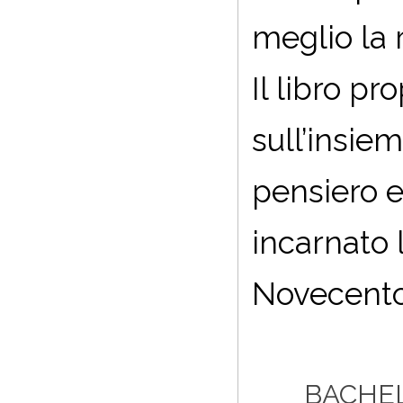
meglio la r
Il libro pr
sull’insie
pensiero e
incarnato 
Novecento
BACHE