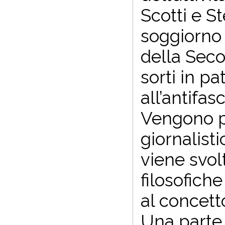
Scotti e S
soggiorno 
della Seco
sorti in pa
all’antifas
Vengono pr
giornalist
viene svol
filosofich
al concetto
Una parte d