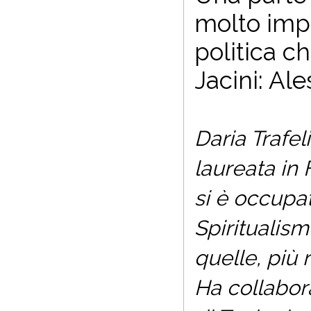
molto impor
politica ch
Jacini: Al
Daria Trafel
laureata in F
si è occupat
Spiritualism
quelle, più 
Ha collabora