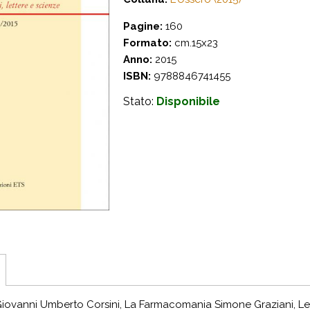
Pagine:
160
Formato:
cm.15x23
Anno:
2015
ISBN:
9788846741455
Stato:
Disponibile
ovanni Umberto Corsini, La Farmacomania Simone Graziani, Le r