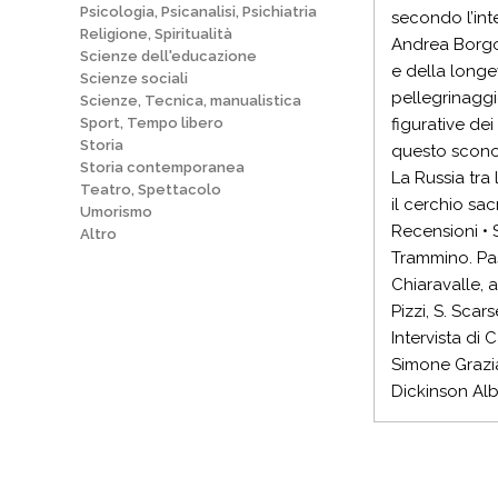
Psicologia, Psicanalisi, Psichiatria
secondo l’int
Religione, Spiritualità
Andrea Borgog
Scienze dell'educazione
e della longev
Scienze sociali
pellegrinaggi
Scienze, Tecnica, manualistica
Sport, Tempo libero
figurative dei
Storia
questo sconosc
Storia contemporanea
La Russia tra 
Teatro, Spettacolo
il cerchio sa
Umorismo
Recensioni • S
Altro
Trammino. Pass
Chiaravalle, al
Pizzi, S. Scar
Intervista di 
Simone Grazian
Dickinson Alb