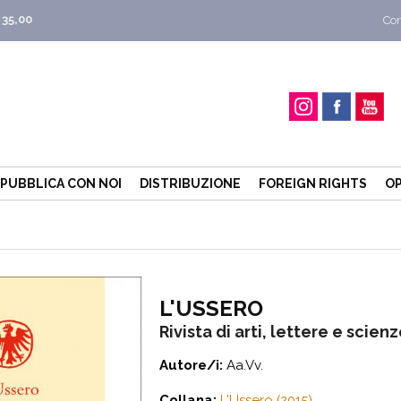
 35,00
Con
PUBBLICA CON NOI
DISTRIBUZIONE
FOREIGN RIGHTS
OP
L'USSERO
Rivista di arti, lettere e scien
Autore/i:
Aa.Vv.
Collana:
L'Ussero (2015)