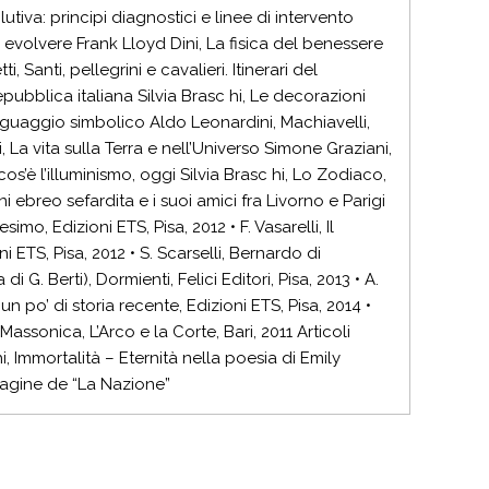
tiva: principi diagnostici e linee di intervento
 evolvere Frank Lloyd Dini, La fisica del benessere
 Santi, pellegrini e cavalieri. Itinerari del
pubblica italiana Silvia Brasc hi, Le decorazioni
linguaggio simbolico Aldo Leonardini, Machiavelli,
 La vita sulla Terra e nell’Universo Simone Graziani,
os’è l’illuminismo, oggi Silvia Brasc hi, Lo Zodiaco,
ebreo sefardita e i suoi amici fra Livorno e Parigi
o, Edizioni ETS, Pisa, 2012 • F. Vasarelli, Il
 ETS, Pisa, 2012 • S. Scarselli, Bernardo di
di G. Berti), Dormienti, Felici Editori, Pisa, 2013 • A.
un po’ di storia recente, Edizioni ETS, Pisa, 2014 •
assonica, L’Arco e la Corte, Bari, 2011 Articoli
i, Immortalità – Eternità nella poesia di Emily
 pagine de “La Nazione”