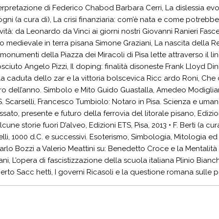
erpretazione di Federico Chabod Barbara Cerri, La dislessia evolu
ni (a cura di), La crisi finanziaria: com’è nata e come potrebbe
ità: da Leonardo da Vinci ai giorni nostri Giovanni Ranieri Fascetti,
o medievale in terra pisana Simone Graziani, La nascita della Re
 monumenti della Piazza dei Miracoli di Pisa lette attraverso il 
iuto Angelo Pizzi, Il doping: finalità disoneste Frank Lloyd Dini,
la caduta dello zar e la vittoria bolscevica Ricc ardo Roni, Che c
cro dell’anno. Simbolo e Mito Guido Guastalla, Amedeo Modigliani 
. Scarselli, Francesco Tumbiolo: Notaro in Pisa. Scienza e umanesim
ato, presente e futuro della ferrovia del litorale pisano, Edizioni
cune storie fuori D’alveo, Edizioni ETS, Pisa, 2013 • F. Berti (a cura 
selli, 1000 d.C. e successivi. Esoterismo, Simbologia, Mitologia ed 
Carlo Bozzi a Valerio Meattini su: Benedetto Croce e la Mentalità M
i, L’opera di fascistizzazione della scuola italiana Plinio Bianch
erto Sacc hetti, I governi Ricasoli e la questione romana sulle