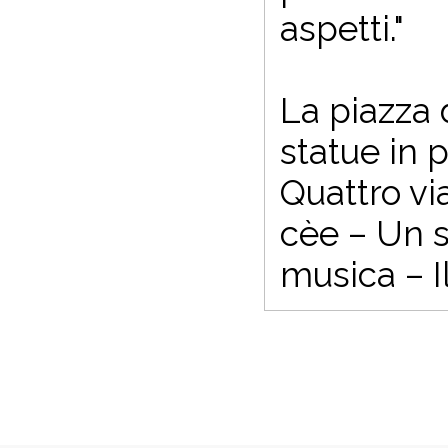
aspetti."
La piazza 
statue in p
Quattro via
cèe – Un s
musica – 