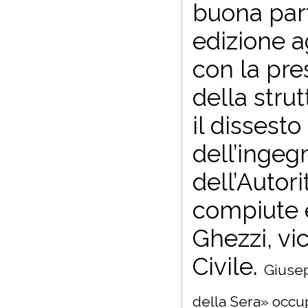
buona part
edizione a
con la pre
della stru
il dissest
dell’ingeg
dell’Autor
compiute e
Ghezzi, vi
Civile.
Giusep
della Sera» occupa