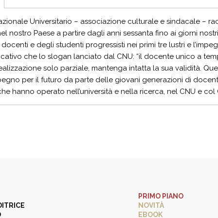
azionale Universitario – associazione culturale e sindacale – ra
nel nostro Paese a partire dagli anni sessanta fino ai giorni nostri
docenti e degli studenti progressisti nei primi tre lustri e l’imp
icativo che lo slogan lanciato dal CNU: “il docente unico a te
alizzazione solo parziale, mantenga intatta la sua validità. Ques
gno per il futuro da parte delle giovani generazioni di docenti
che hanno operato nell’università e nella ricerca, nel CNU e col
PRIMO PIANO
DITRICE
NOVITÀ
O
EBOOK