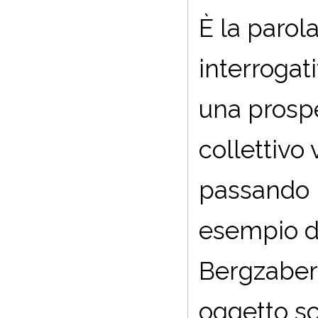
È la parola
interrogat
una prospet
collettivo
passando p
esempio di
Bergzabern
oggetto sc