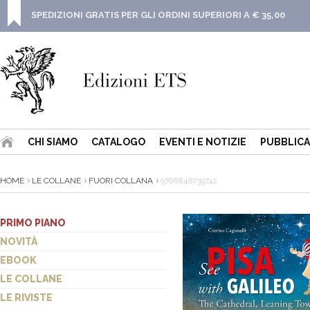
SPEDIZIONI GRATIS PER GLI ORDINI SUPERIORI A € 35,00
CHI SIAMO
CATALOGO
EVENTI E NOTIZIE
PUBBLICA
HOME
LE COLLANE
FUORI COLLANA
9788846739742
PRIMO PIANO
NOVITÀ
EBOOK
LE COLLANE
LE RIVISTE