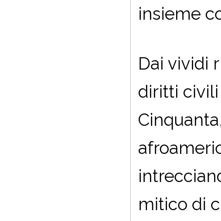
insieme c
Dai vividi 
diritti civ
Cinquanta,
afroameri
intrecciand
mitico di c