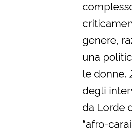
complesso 
criticament
genere, ra
una politi
le donne.
degli inter
da Lorde d
“afro-cara