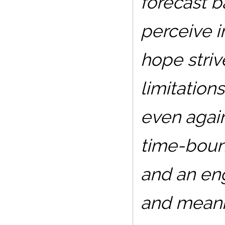
forecast 
perceive i
hope strive
limitation
even again
time-boun
and an en
and meanin