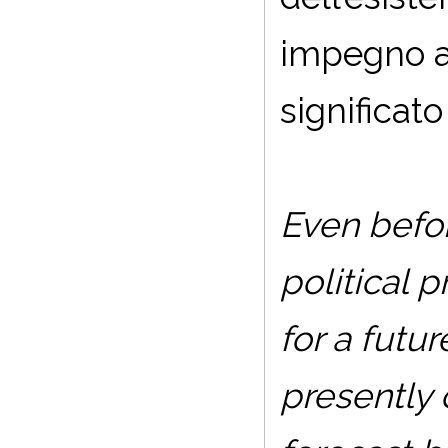
impegno at
significat
Even befor
political 
for a futu
presently 