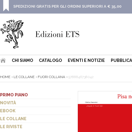
SPEDIZIONI GRATIS PER GLI ORDINI SUPERIORI A € 35,00
CHI SIAMO
CATALOGO
EVENTI E NOTIZIE
PUBBLICA
HOME
LE COLLANE
FUORI COLLANA
9788846738042
PRIMO PIANO
NOVITÀ
EBOOK
LE COLLANE
LE RIVISTE