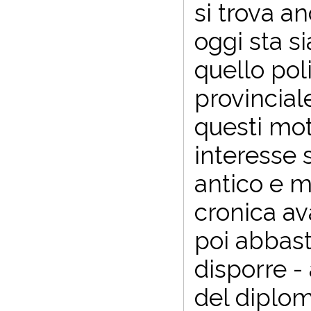
si trova a
oggi sta s
quello pol
provincial
questi mot
interesse
antico e m
cronica av
poi abbas
disporre 
del diplom