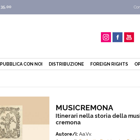
 35,00
Con
PUBBLICA CON NOI
DISTRIBUZIONE
FOREIGN RIGHTS
OP
MUSICREMONA
Itinerari nella storia della mus
cremona
Autore/i:
Aa.Vv.