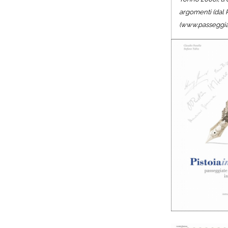
argomenti (dal R
(www.passeggiat