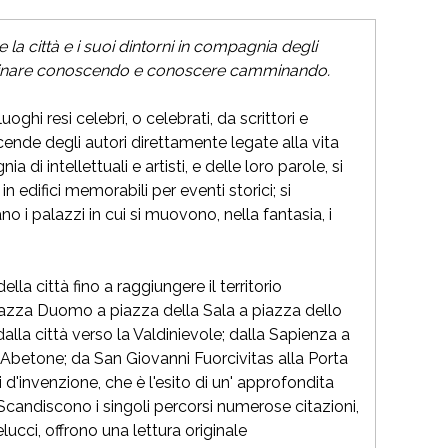
la città e i suoi dintorni in compagnia degli
r camminare conoscendo e conoscere camminando.
oghi resi celebri, o celebrati, da scrittori e
cende degli autori direttamente legate alla vita
a di intellettuali e artisti, e delle loro parole, si
n edifici memorabili per eventi storici; si
o i palazzi in cui si muovono, nella fantasia, i
la città fino a raggiungere il territorio
 piazza Duomo a piazza della Sala a piazza dello
alla città verso la Valdinievole; dalla Sapienza a
ll'Abetone; da San Giovanni Fuorcivitas alla Porta
 d'invenzione, che è l'esito di un' approfondita
. Scandiscono i singoli percorsi numerose citazioni,
ucci, offrono una lettura originale