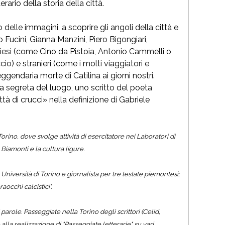
rario della storia della città.
o delle immagini, a scoprire gli angoli della città e
 Fucini, Gianna Manzini, Piero Bigongiari,
stoiesi (come Cino da Pistoia, Antonio Cammelli o
o) e stranieri (come i molti viaggiatori e
ggendaria morte di Catilina ai giorni nostri.
 segreta del luogo, uno scritto del poeta
tà di crucci» nella definizione di Gabriele
rino, dove svolge attività di esercitatore nei Laboratori di
Biamonti e la cultura ligure.
iversità di Torino e giornalista per tre testate piemontesi;
occhi calcistici'.
parole. Passeggiate nella Torino degli scrittori
(Celid,
la realizzazione di "Passeggiate letterarie" su vari