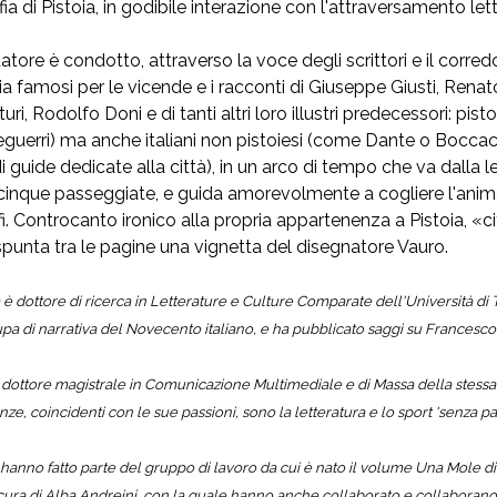
ia di Pistoia, in godibile interazione con l'attraversamento lette
itatore è condotto, attraverso la voce degli scrittori e il corred
ia famosi per le vicende e i racconti di Giuseppe Giusti, Renato
uri, Rodolfo Doni e di tanti altri loro illustri predecessori: pi
guerri) ma anche italiani non pistoiesi (come Dante o Boccacci
i guide dedicate alla città), in un arco di tempo che va dalla le
 cinque passeggiate, e guida amorevolmente a cogliere l'anima
i. Controcanto ironico alla propria appartenenza a Pistoia, «cit
punta tra le pagine una vignetta del disegnatore Vauro.
è dottore di ricerca in Letterature e Culture Comparate dell'Università di To
cupa di narrativa del Novecento italiano, e ha pubblicato saggi su Francesco 
dottore magistrale in Comunicazione Multimediale e di Massa della stessa Un
e, coincidenti con le sue passioni, sono la letteratura e lo sport 'senza para
 hanno fatto parte del gruppo di lavoro da cui è nato il volume
Una Mole di 
cura di Alba Andreini, con la quale hanno anche collaborato e collaborano al