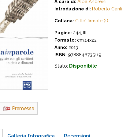
A cura di:
Alba Andreini
Introduzione di:
Roberto Carifi
Collana:
Citta' firmate (1)
Pagine:
244, Ill.
Formato:
cm.14x22
Anno:
2013
ISBN:
9788846735119
Stato:
Disponibile
Premessa
Galleria fotografica
Recensioni