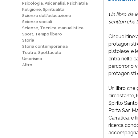
Psicologia, Psicanalisi, Psichiatria
Religione, Spiritualità
Un libro da l
Scienze dell'educazione
scrittori che
Scienze sociali
Scienze, Tecnica, manualistica
Sport, Tempo libero
Cinque itinera
Storia
protagonisti 
Storia contemporanea
pistoiese, e l
Teatro, Spettacolo
entra nelle ca
Umorismo
Altro
percorrono vi
protagonisti 
Un libro che 
circostante, 
Spirito Santo
Porta San Mar
Carratica, e 
ricerca condo
accompagnate 