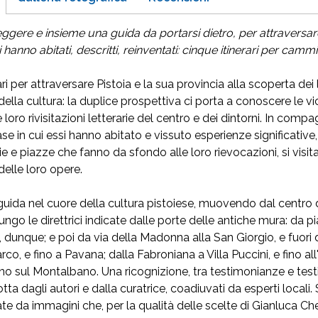
eggere e insieme una guida da portarsi dietro, per attraversare 
 li hanno abitati, descritti, reinventati: cinque itinerari pe
ri per attraversare Pistoia e la sua provincia alla scoperta dei lu
della cultura: la duplice prospettiva ci porta a conoscere le vi
e loro rivisitazioni letterarie del centro e dei dintorni. In compagni
se in cui essi hanno abitato e vissuto esperienze significative, i
e e piazze che fanno da sfondo alle loro rievocazioni, si visitan
delle loro opere.
guida nel cuore della cultura pistoiese, muovendo dal centro del
lungo le direttrici indicate dalle porte delle antiche mura: da
, dunque; e poi da via della Madonna alla San Giorgio, e fuori d
co, e fino a Pavana; dalla Fabroniana a Villa Puccini, e fino a
fino sul Montalbano. Una ricognizione, tra testimonianze e testi
tta dagli autori e dalla curatrice, coadiuvati da esperti locali
da immagini che, per la qualità delle scelte di Gianluca Chel