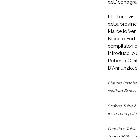
dell'iconograf
Il lettore-vis
della provinc
Marcello Vent
Niccolò Forte
compilatori d
Introduce le
Roberto Carif
D'Annunzio, s
Claudio Panella 
scrittura. Si oc
Stefano Tubia è 
le sue competenz
Panella e Tubia
Torino 2006), a 