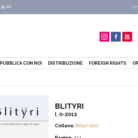
 35,00
Con
PUBBLICA CON NOI
DISTRIBUZIONE
FOREIGN RIGHTS
OP
BLITYRI
I, 0-2012
Collana:
Blityri (120)
Pagine:
224