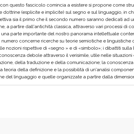
e con questo fascicolo comincia a esistere si propone come stru
e dottrine (esplicite e implicite) sul segno e sul linguaggio, in
ttiva sia il primo che il secondo numero saranno dedicati ad un
he, a partire dall'antichità classica, attraverso vari processi di 
e una parte importante del nostro panorama intellettuale cont
numero concerne ricerche su teorie semiotiche e linguistiche che
lle nozioni rispettive di «segno » e di «simbolo»; i dibattiti sull
conoscenza debole attraverso il verisimile, utile nelle situazioni 
tazione, della traduzione e della comunicazione; la conoscenza 
la teoria della definizione e la possibilità di un'analisi componen
he del linguaggio e quelle organizzate a partire dalla dimension