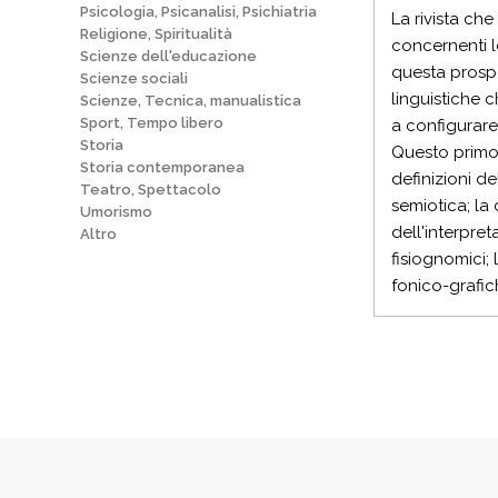
Psicologia, Psicanalisi, Psichiatria
La rivista ch
Religione, Spiritualità
concernenti l
Scienze dell'educazione
questa prospe
Scienze sociali
linguistiche c
Scienze, Tecnica, manualistica
Sport, Tempo libero
a configurar
Storia
Questo primo 
Storia contemporanea
definizioni de
Teatro, Spettacolo
semiotica; la 
Umorismo
dell'interpre
Altro
fisiognomici; 
fonico-grafic