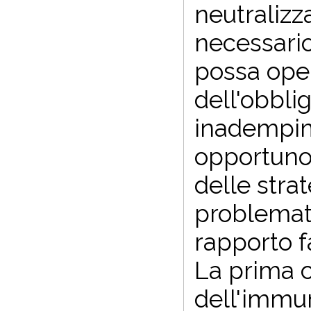
neutralizza
necessario
possa opera
dell'obbli
inadempime
opportuno 
delle stra
problemati
rapporto f
La prima c
dell'immun