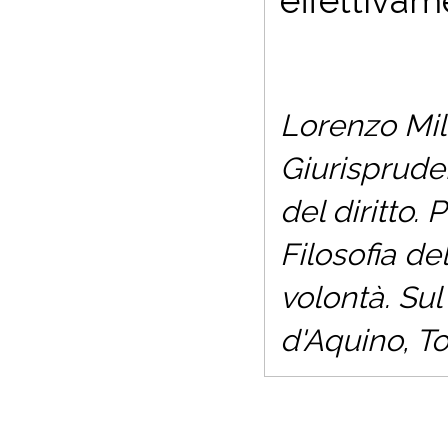
effettivam
Lorenzo Mil
Giurispruden
del diritto.
Filosofia del
volontà. Su
d'Aquino
, T