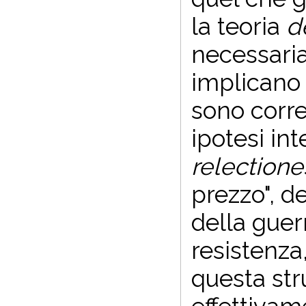
la teoria
de
necessari
implicano 
sono corr
ipotesi int
relectione
prezzo", de
della guer
resistenza,
questa str