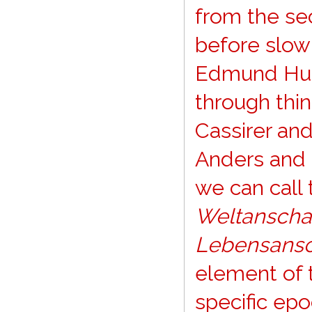
from the sec
before slowl
Edmund Huss
through thin
Cassirer and
Anders and 
we can call 
Weltansch
Lebensans
element of t
specific epo