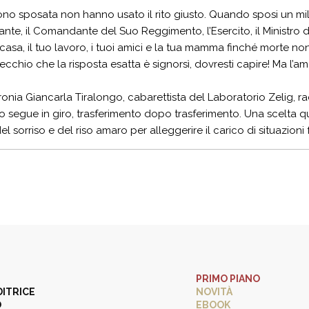
o sposata non hanno usato il rito giusto. Quando sposi un militar
e, il Comandante del Suo Reggimento, l’Esercito, il Ministro
 casa, il tuo lavoro, i tuoi amici e la tua mamma finché morte non 
recchio che la risposta esatta è signorsì, dovresti capire! Ma l’
onia Giancarla Tiralongo, cabarettista del Laboratorio Zelig, 
 lo segue in giro, trasferimento dopo trasferimento. Una scelta 
del sorriso e del riso amaro per alleggerire il carico di situazioni f
PRIMO PIANO
DITRICE
NOVITÀ
O
EBOOK