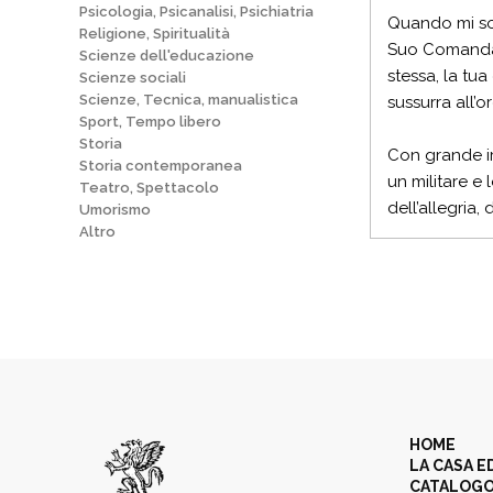
Psicologia, Psicanalisi, Psichiatria
Quando mi son
Religione, Spiritualità
Suo Comandant
Scienze dell'educazione
stessa, la tua
Scienze sociali
Scienze, Tecnica, manualistica
sussurra all’o
Sport, Tempo libero
Storia
Con grande ir
Storia contemporanea
un militare e
Teatro, Spettacolo
dell’allegria, 
Umorismo
Altro
HOME
LA CASA E
CATALOG