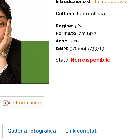
Introduzione di:
Toni Capuozzo
Collana:
fuori collana
Pagine:
96
Formato:
cm.14x21
Anno:
2012
ISBN:
9788846733719
Stato:
Non disponibile
introduzione
Galleria fotografica
Link correlati