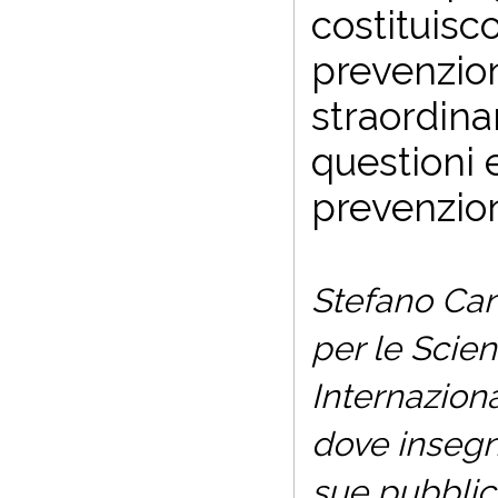
costituisc
prevenzion
straordina
questioni e
prevenzion
Stefano Cana
per le Scie
Internaziona
dove insegna
sue pubblic