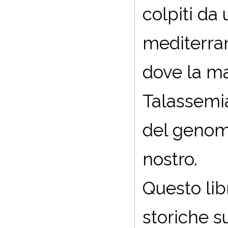
colpiti da
mediterran
dove la ma
Talassemia
del genoma
nostro.
Questo lib
storiche s