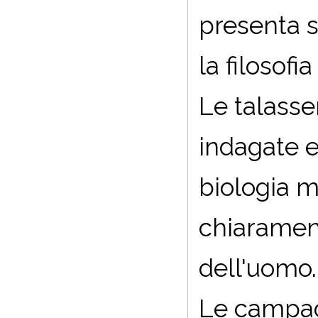
presenta st
la filosof
Le talasse
indagate e
biologia m
chiarament
dell'uomo.
Le campag