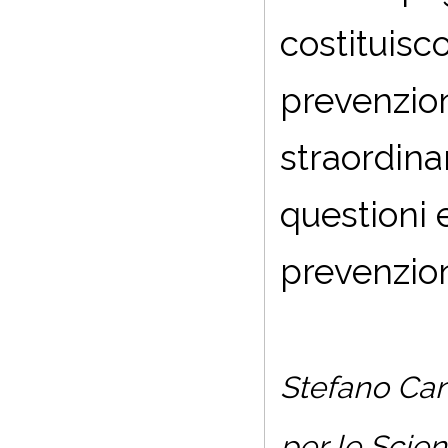
costituisc
prevenzion
straordina
questioni e
prevenzion
Stefano Cana
per le Scie