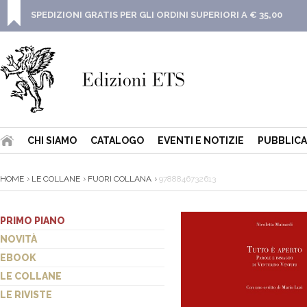
SPEDIZIONI GRATIS PER GLI ORDINI SUPERIORI A € 35,00
CHI SIAMO
CATALOGO
EVENTI E NOTIZIE
PUBBLICA
HOME
LE COLLANE
FUORI COLLANA
9788846732613
PRIMO PIANO
NOVITÀ
EBOOK
LE COLLANE
LE RIVISTE