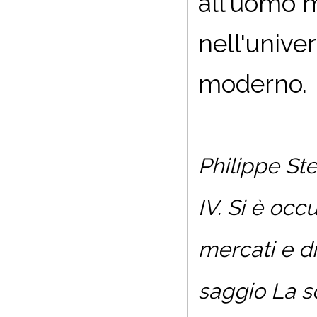
all'uomo m
nell'unive
moderno.
Philippe Ste
IV. Si è occ
mercati e di
saggio La s