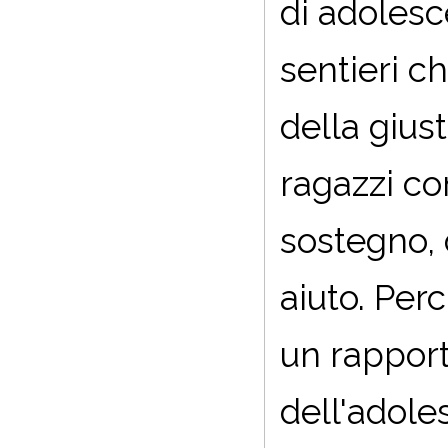
di adolesc
sentieri c
della giust
ragazzi co
sostegno, d
aiuto. Per
un rapport
dell'adole