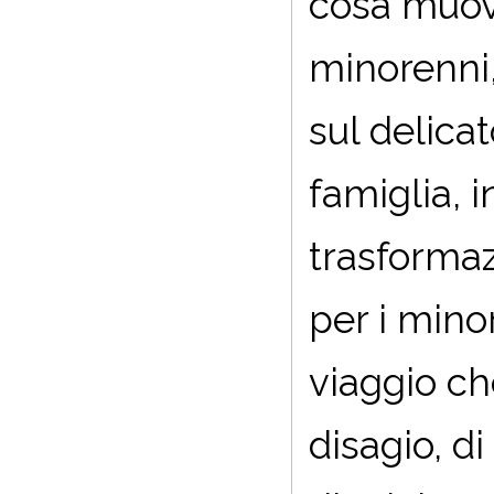
cosa muove
minorenni,
sul delicat
famiglia, 
trasformaz
per i minor
viaggio ch
disagio, d