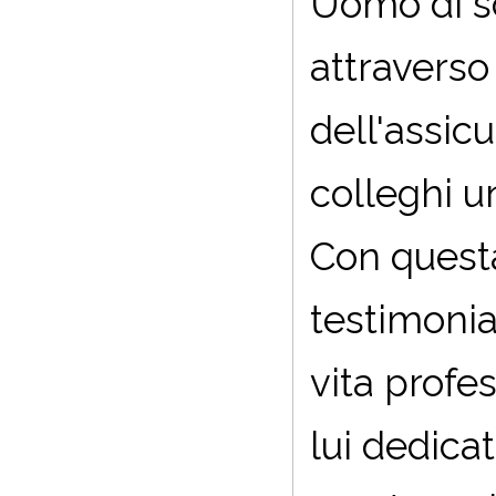
Uomo di sc
attraverso
dell'assic
colleghi u
Con quest
testimoni
vita profe
lui dedica