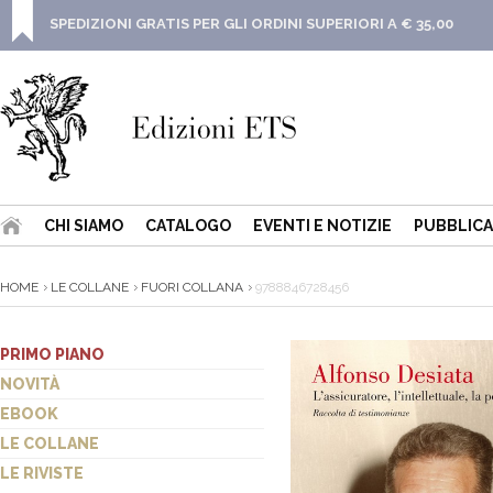
SPEDIZIONI GRATIS PER GLI ORDINI SUPERIORI A € 35,00
CHI SIAMO
CATALOGO
EVENTI E NOTIZIE
PUBBLICA
HOME
LE COLLANE
FUORI COLLANA
9788846728456
PRIMO PIANO
NOVITÀ
EBOOK
LE COLLANE
LE RIVISTE