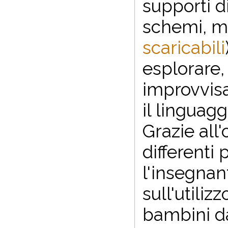
supporti di
schemi, ma
scaricabili
esplorare,
improvvisaz
il linguag
Grazie all'
differenti 
l'insegnant
sull'utili
bambini da