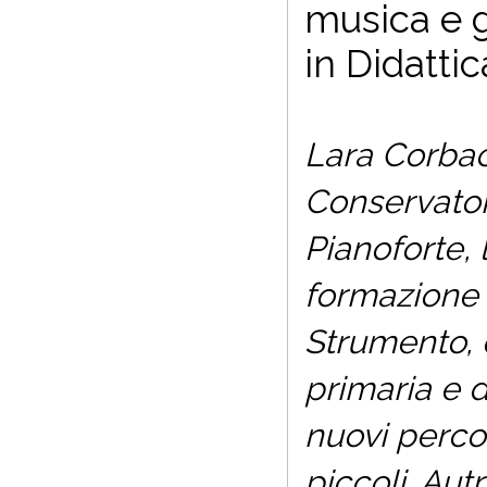
musica e g
in Didatti
Lara Corbac
Conservatori
Pianoforte, 
formazione 
Strumento, d
primaria e d
nuovi perco
piccoli. Aut