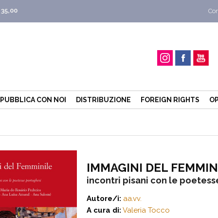
 35,00
Con
PUBBLICA CON NOI
DISTRIBUZIONE
FOREIGN RIGHTS
OP
IMMAGINI DEL FEMMIN
incontri pisani con le poetes
Autore/i:
aa.vv.
A cura di:
Valeria Tocco