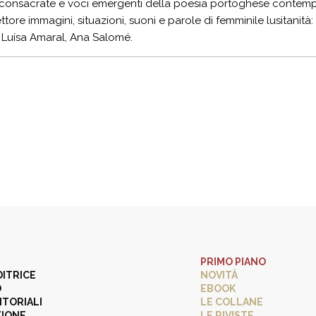
 consacrate e voci emergenti della poesia portoghese contemp
ettore immagini, situazioni, suoni e parole di femminile lusitanit
 Luísa Amaral, Ana Salomé.
PRIMO PIANO
DITRICE
NOVITÀ
O
EBOOK
ITORIALI
LE COLLANE
ZIONE
LE RIVISTE