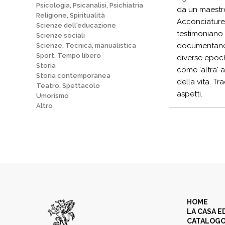
Psicologia, Psicanalisi, Psichiatria
da un maestro 
Religione, Spiritualità
Acconciature, 
Scienze dell'educazione
testimoniano 
Scienze sociali
documentano g
Scienze, Tecnica, manualistica
Sport, Tempo libero
diverse epoc
Storia
come 'altra' a
Storia contemporanea
della vita. Tr
Teatro, Spettacolo
aspetti.
Umorismo
Altro
HOME
LA CASA E
CATALOG