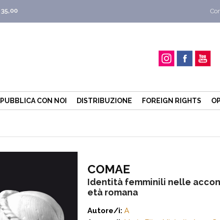
 35,00
Con
PUBBLICA CON NOI
DISTRIBUZIONE
FOREIGN RIGHTS
OP
COMAE
Identità femminili nelle accon
età romana
Autore/i:
A