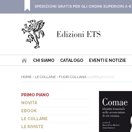
SPEDIZIONI GRATIS PER GLI ORDINI SUPERIORI A €
CHI SIAMO
CATALOGO
EVENTI E NOTIZIE
HOME
LE COLLANE
FUORI COLLANA
9788846727275
PRIMO PIANO
NOVITÀ
EBOOK
LE COLLANE
LE RIVISTE