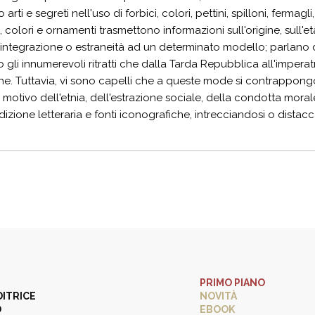
arti e segreti nell'uso di forbici, colori, pettini, spilloni, fermag
colori e ornamenti trasmettono informazioni sull'origine, sull'età
integrazione o estraneità ad un determinato modello; parlano di
li innumerevoli ritratti che dalla Tarda Repubblica all'impera
he. Tuttavia, vi sono capelli che a queste mode si contrappo
 motivo dell'etnia, dell'estrazione sociale, della condotta morale
adizione letteraria e fonti iconografiche, intrecciandosi o distac
PRIMO PIANO
DITRICE
NOVITÀ
O
EBOOK