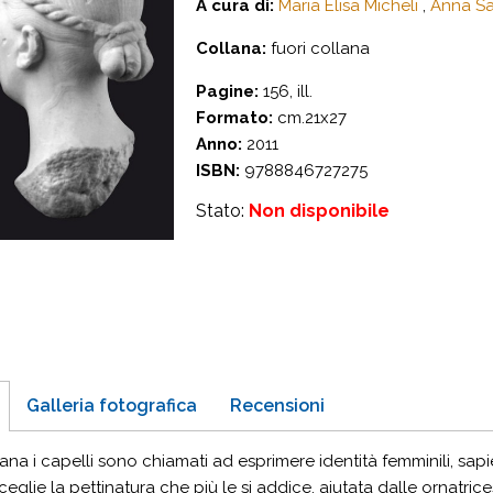
A cura di:
Maria Elisa Micheli
,
Anna Sa
Collana:
fuori collana
Pagine:
156, ill.
Formato:
cm.21x27
Anno:
2011
ISBN:
9788846727275
Stato:
Non disponibile
Galleria fotografica
Recensioni
na i capelli sono chiamati ad esprimere identità femminili, sa
eglie la pettinatura che più le si addice, aiutata dalle ornatri