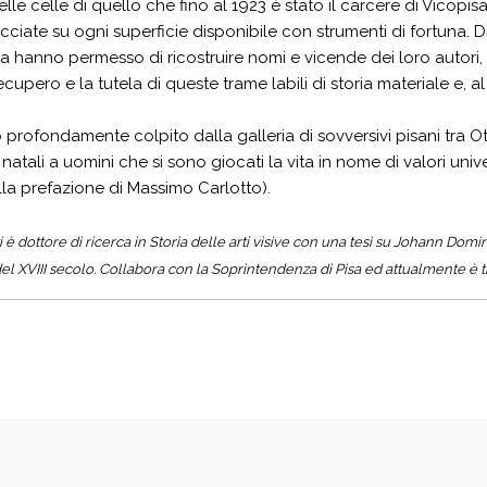
elle celle di quello che fino al 1923 è stato il carcere di Vicop
racciate su ogni superficie disponibile con strumenti di fortuna.
zia hanno permesso di ricostruire nomi e vicende dei loro autori,
recupero e la tutela di queste trame labili di storia materiale e,
 profondamente colpito dalla galleria di sovversivi pisani tra O
natali a uomini che si sono giocati la vita in nome di valori univ
alla prefazione di Massimo Carlotto).
 è dottore di ricerca in Storia delle arti visive con una tesi su Johann Domini
 XVIII secolo. Collabora con la Soprintendenza di Pisa ed attualmente è tit