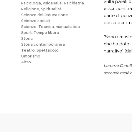
Sulle pareti d
Psicologia, Psicanalisi, Psichiatria
e iscrizioni t
Religione, Spiritualità
Scienze dell'educazione
carte di poli
Scienze sociali
passo per il 
Scienze, Tecnica, manualistica
Sport, Tempo libero
"Sono rimasto
Storia
che ha dato i 
Storia contemporanea
Teatro, Spettacolo
narrativo" (d
Umorismo
Altro
Lorenzo Carletti
seconda metà del