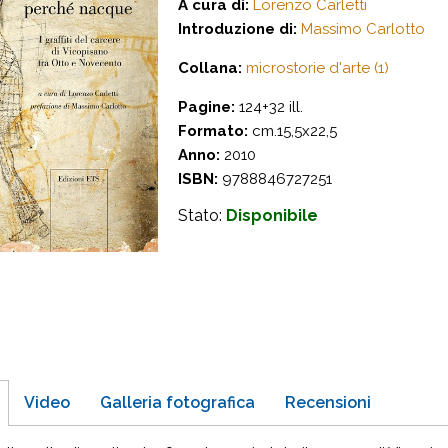
A cura di:
Lorenzo Carletti
Introduzione di:
Massimo Carlotto
Collana:
microstorie d'arte (1)
Pagine:
124+32 ill.
Formato:
cm.15,5x22,5
Anno:
2010
ISBN:
9788846727251
Stato:
Disponibile
Video
Galleria fotografica
Recensioni