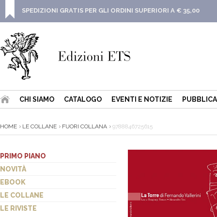
SPEDIZIONI GRATIS PER GLI ORDINI SUPERIORI A € 35,00
CHI SIAMO
CATALOGO
EVENTI E NOTIZIE
PUBBLICA
HOME
LE COLLANE
FUORI COLLANA
9788846725615
PRIMO PIANO
NOVITÀ
EBOOK
LE COLLANE
LE RIVISTE