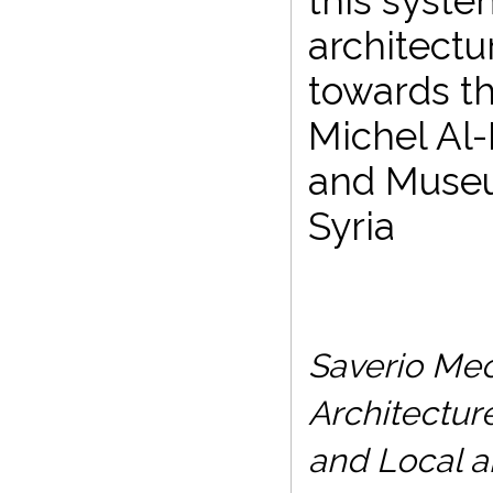
this syste
architectu
towards th
Michel Al-
and Museu
Syria
Saverio Mecc
Architectur
and Local a