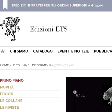
SPEDIZIONI GRATIS PER GLI ORDINI SUPERIORI A € 35,00
CHI SIAMO
CATALOGO
EVENTI E NOTIZIE
PUBBLICA
HOME
LE COLLANE
DIFFORME (2)
9788846724168
PRIMO PIANO
NOVITÀ
EBOOK
LE COLLANE
LE RIVISTE