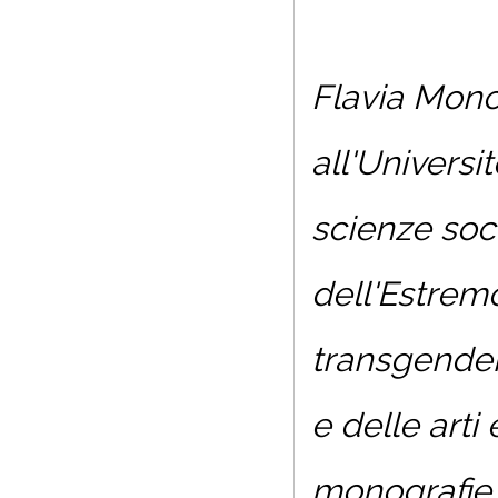
Flavia Monce
all'Universi
scienze soci
dell'Estremo
transgender,
e delle arti
monografie p