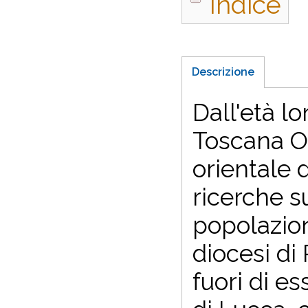
Indice
Descrizione
Dall'età l
Toscana Oc
orientale d
ricerche su
popolazioni
diocesi di
fuori di es