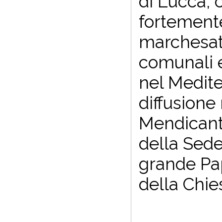
di Lucca,
fortemente
marchesato
comunali e
nel Medite
diffusione
Mendicanti
della Sede 
grande Pap
della Chie