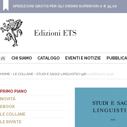
SPEDIZIONI GRATIS PER GLI ORDINI SUPERIORI A € 35,00
CHI SIAMO
CATALOGO
EVENTI E NOTIZIE
PUBBLICA
HOME
LE COLLANE
STUDI E SAGGI LINGUISTICI (46)
9788846723048
PRIMO PIANO
NOVITÀ
EBOOK
LE COLLANE
LE RIVISTE