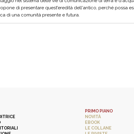
taggio nel sistema delle vie di comunicazione di terra e d'acqu
propone di presentare quest'eredità dell'antico, perché possa
ca di una comunità presente e futura.
PRIMO PIANO
DITRICE
NOVITÀ
O
EBOOK
ITORIALI
LE COLLANE
ZIONE
LE RIVISTE