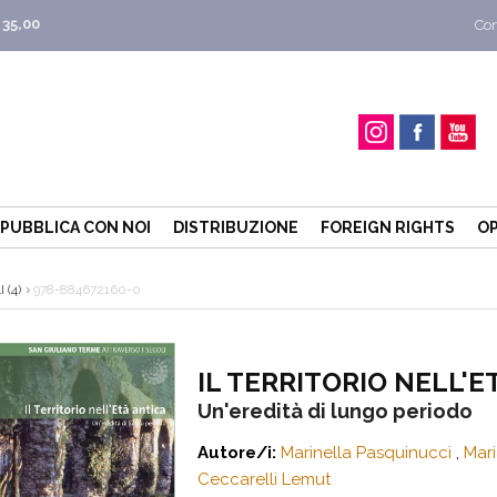
 35,00
Con
PUBBLICA CON NOI
DISTRIBUZIONE
FOREIGN RIGHTS
OP
(4)
978-884672160-0
IL TERRITORIO NELL'E
Un'eredità di lungo periodo
Autore/i:
Marinella Pasquinucci
,
Mari
Ceccarelli Lemut