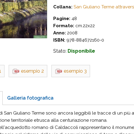
Collana:
San Giuliano Terme attraverso
Pagine:
48
Formato:
cm.22x22
Anno:
2008
ISBN:
978-884672160-0
Stato:
Disponibile
1
esempio 2
esempio 3
Galleria fotografica
o di San Giuliano Terme sono ancora leggibili le tracce di un più
zione territoriale etrusca alla centuriazione romana.
dell'acquedotto romano di Caldaccoli rappresentano il monumen